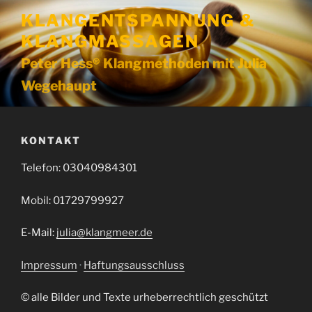
Zum
KLANGENTSPANNUNG &
Inhalt
KLANGMASSAGEN
springen
Peter Hess® Klangmethoden mit Julia
Wegehaupt
KONTAKT
Telefon: 03040984301
Mobil: 01729799927
E-Mail:
julia@klangmeer.de
Impressum
·
Haftungsausschluss
© alle Bilder und Texte urheberrechtlich geschützt